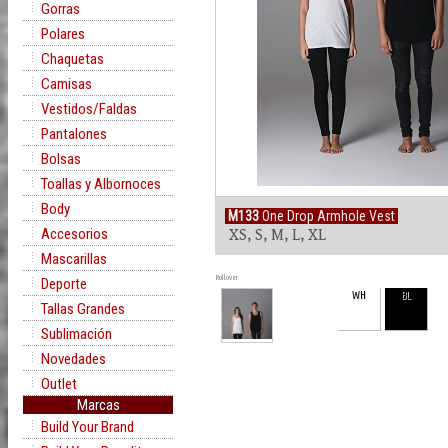
Gorras
Polares
Chaquetas
Camisas
Vestidos/Faldas
Pantalones
Bolsas
Toallas y Albornoces
Body
M133
One Drop Armhole Vest
Accesorios
XS, S, M, L, XL
Mascarillas
Rollover
Deporte
WH
BL
Tallas Grandes
Sublimación
Novedades
Outlet
Marcas
Build Your Brand