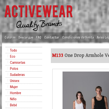
Colores
Descargas
FAQ
Contactar
Condiciones de Venta
Aviso Le
Todo
M133
One Drop Armhole V
Eco
Camisetas
Polos
Sudaderas
Unisex
Mujer
Hombre
Niño
Bebé