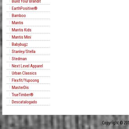
Build Your Brandit
EarthPositive®
Bamboo
Mantis
Mantis Kids
Mantis Mini
Babybugz
Stanley/Stella
Stedman
Next Level Apparel
Urban Classics
Flexfit/Yupoong
MasterDis
TrueTimber®
Descatalogado
Copyright © 20