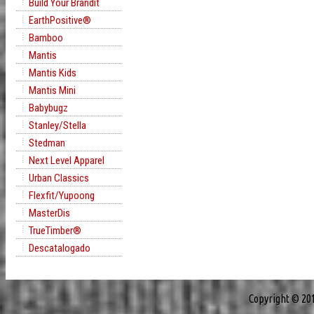
Build Your Brandit
EarthPositive®
Bamboo
Mantis
Mantis Kids
Mantis Mini
Babybugz
Stanley/Stella
Stedman
Next Level Apparel
Urban Classics
Flexfit/Yupoong
MasterDis
TrueTimber®
Descatalogado
Copyright © 20