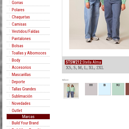
Gorras
Polares
Chaquetas
Camisas
Vestidos/Faldas
Pantalones
Bolsas
Toallas y Albornoces
Body
STSW212
Stella Alma
Accesorios
XS, S, M, L, XL, 2XL
Mascarillas
Rollover
Deporte
HH
BI
MJ
Tallas Grandes
Sublimación
Novedades
Outlet
Marcas
Build Your Brand