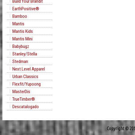
Build Your Brandit
EarthPositive®
Bamboo
Mantis
Mantis Kids
Mantis Mini
Babybugz
Stanley/Stella
Stedman
Next Level Apparel
Urban Classics
Flexfit/Yupoong
MasterDis
TrueTimber®
Descatalogado
Copyright © 20