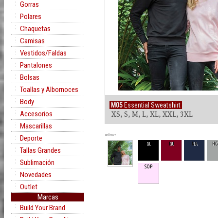
Gorras
Polares
Chaquetas
Camisas
Vestidos/Faldas
Pantalones
Bolsas
Toallas y Albornoces
Body
M05
Essential Sweatshirt
Accesorios
XS, S, M, L, XL, XXL, 3XL
Mascarillas
Rollover
Deporte
BL
BU
NA
H
Tallas Grandes
Sublimación
SOP
Novedades
Outlet
Marcas
Build Your Brand