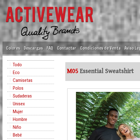
Colores
Descargas
FAQ
Contactar
Condiciones de Venta
Aviso Le
Todo
M05
Essential Sweatshirt
Eco
Camisetas
Polos
Sudaderas
Unisex
Mujer
Hombre
Niño
Bebé