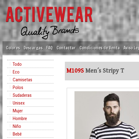
Colores
Descargas
FAQ
Contactar
Condiciones de Venta
Aviso Le
Todo
M109S
Men´s Stripy T
Eco
Camisetas
Polos
Sudaderas
Unisex
Mujer
Hombre
Niño
Bebé