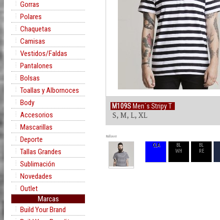
Gorras
Polares
Chaquetas
Camisas
Vestidos/Faldas
Pantalones
Bolsas
Toallas y Albornoces
Body
M109S
Men´s Stripy T
Accesorios
S, M, L, XL
Mascarillas
Rollover
Deporte
CLA
BL
BL
Tallas Grandes
WH
RE
Sublimación
Novedades
Outlet
Marcas
Build Your Brand