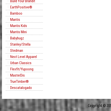
Build Your Brandit
EarthPositive®
Bamboo
Mantis
Mantis Kids
Mantis Mini
Babybugz
Stanley/Stella
Stedman
Next Level Apparel
Urban Classics
Flexfit/Yupoong
MasterDis
TrueTimber®
Descatalogado
Copyright © 20