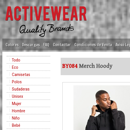
Colores
Descargas
FAQ
Contactar
Condiciones de Venta
Aviso Le
Todo
BY084
Merch Hoody
Eco
Camisetas
Polos
Sudaderas
Unisex
Mujer
Hombre
Niño
Bebé