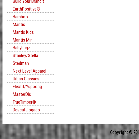
Build Your Brandit
EarthPositive®
Bamboo
Mantis
Mantis Kids
Mantis Mini
Babybugz
Stanley/Stella
Stedman
Next Level Apparel
Urban Classics
Flexfit/Yupoong
MasterDis
TrueTimber®
Descatalogado
Copyright © 20