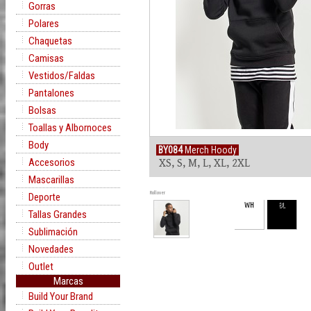
Gorras
Polares
Chaquetas
Camisas
Vestidos/Faldas
Pantalones
Bolsas
Toallas y Albornoces
Body
BY084
Merch Hoody
Accesorios
XS, S, M, L, XL, 2XL
Mascarillas
Rollover
Deporte
WH
BL
Tallas Grandes
Sublimación
Novedades
Outlet
Marcas
Build Your Brand