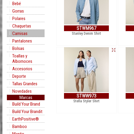
Bebé
Gorras
Polares
Chaquetas
STWM967
Camisas
Stanley Denim Shirt
Pantalones
Bolsas
Toallas y
Albornoces
Accesorios
Deporte
Tallas Grandes
Novedades
STWW973
Marcas
Stella Styler Shirt
Build Your Brand
Build Your Brandit
EarthPositive®
Bamboo