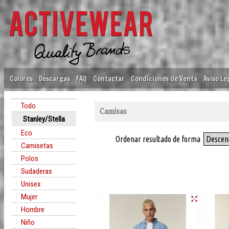
Colores
Descargas
FAQ
Contactar
Condiciones de Venta
Aviso Le
Todo
Camisas
Stanley/Stella
Eco
Ordenar resultado de forma
Descen
Camisetas
Polos
Sudaderas
Unisex
Mujer
Hombre
Niño