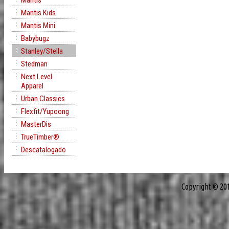
Mantis
Mantis Kids
Mantis Mini
Babybugz
Stanley/Stella
Stedman
Next Level
Apparel
Urban Classics
Flexfit/Yupoong
MasterDis
TrueTimber®
Descatalogado
Copyright © 20