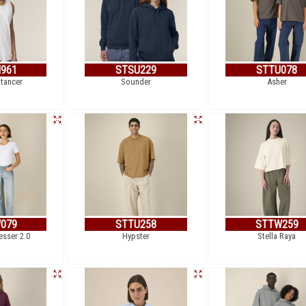
961
STSU229
STTU078
Stancer
Sounder
Asher
079
STTU258
STTW259
esser 2.0
Hypster
Stella Raya