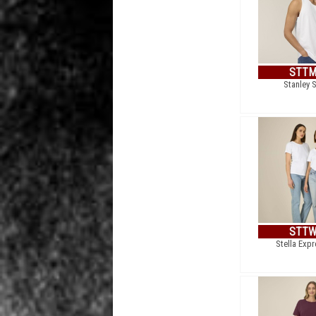
STTM
Stanley 
STTW
Stella Expr