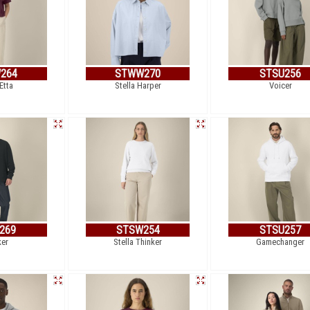
264
STWW270
STSU256
 Etta
Stella Harper
Voicer
269
STSW254
STSU257
ker
Stella Thinker
Gamechanger