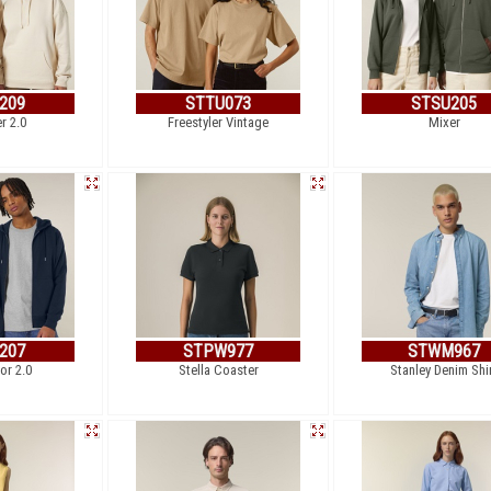
209
STTU073
STSU205
r 2.0
Freestyler Vintage
Mixer
207
STPW977
STWM967
or 2.0
Stella Coaster
Stanley Denim Shi