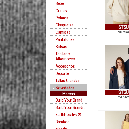
Bebé
Gorras
Polares
Chaquetas
STSU
Camisas
Slamme
Pantalones
Bolsas
Toallas y
Albornoces
Accesorios
Deporte
Tallas Grandes
Novedades
STSU
Marcas
Connect
Build Your Brand
Build Your Brandit
EarthPositive®
Bamboo