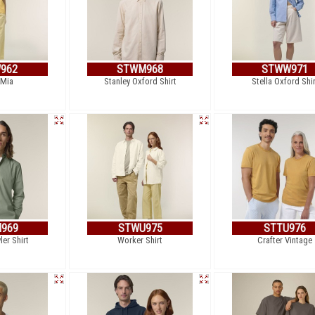
962
STWM968
STWW971
 Mia
Stanley Oxford Shirt
Stella Oxford Shir
969
STWU975
STTU976
ler Shirt
Worker Shirt
Crafter Vintage