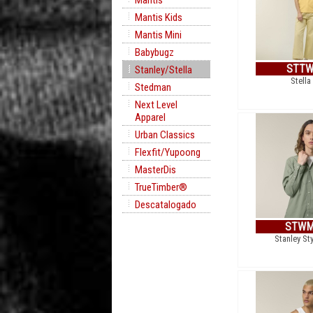
Mantis
Mantis Kids
Mantis Mini
Babybugz
STTW
Stanley/Stella
Stella
Stedman
Next Level
Apparel
Urban Classics
Flexfit/Yupoong
MasterDis
TrueTimber®
Descatalogado
STWM
Stanley Sty