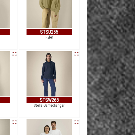
STSU255
Ryler
STSW268
Stella Gamechanger