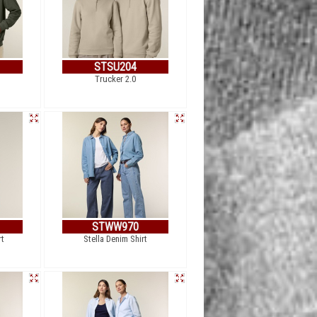
STSU204
Trucker 2.0
STWW970
rt
Stella Denim Shirt