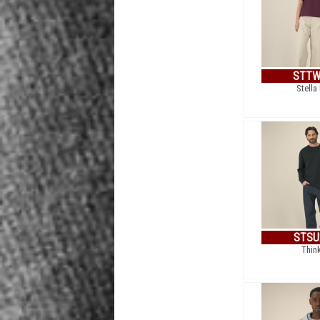
STTW
Stella
STSU
Thin