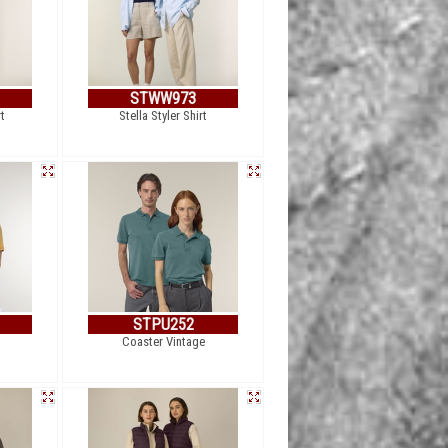
STWW973
t
Stella Styler Shirt
STPU252
Coaster Vintage