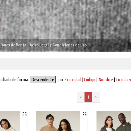
iones de Venta
Aviso Legal y Condiciones de Uso
sultado de forma
Descendente
por
Prioridad
|
Código
|
Nombre
|
Lo más 
<
1
>